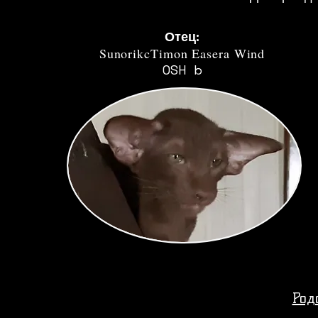
Отец:
SunorikcTimon Easera Wind
OSH b
Род